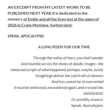
AN EXCERPT FROM MY LATEST WORK TO BE
PUBLISHED NEXT YEAR.It is dedicated to the
memory
of Emilie and all the lives lost at the dawn of
2026 in Crans Montana, Switzerland:
SPEAK, APOCALYPSE:
A LONG POEM FOR OUR TIME
Through the valley of tears, you shall wander
And stumble across the stones of deadly images—the
rehearsed scripts of what happened, perhaps, maybe, surely
Imaginings deliver the cold truth of absence
And loss cannot be circumvented
It must be embraced, encountered again, and crossed into
VANISHING
Or possibly, erasure.
Speak, Apocalypse.