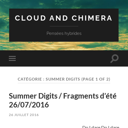
CLOUD AND CHIMERA
Pensées hybrides
Toggle
Toggle
search
mobile
field
menu
CATÉGORIE :
SUMMER DIGITS
(PAGE 1 OF 2)
Summer Digits / Fragments d’été
26/07/2016
26 JUILLET 2016
Do I dare Do I dare