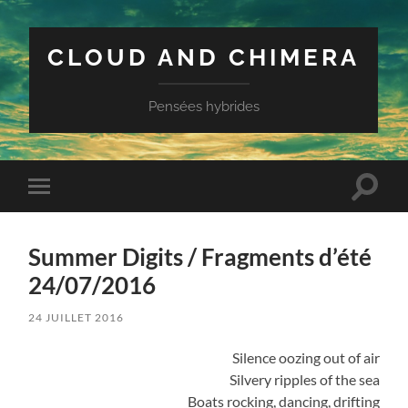
CLOUD AND CHIMERA
Pensées hybrides
Toggle
Toggle
search
mobile
field
menu
Summer Digits / Fragments d’été
24/07/2016
24 JUILLET 2016
Silence oozing out of air
Silvery ripples of the sea
Boats rocking, dancing, drifting