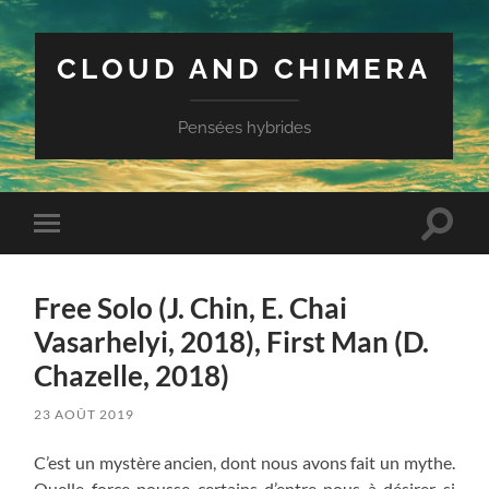
CLOUD AND CHIMERA
Pensées hybrides
Toggle
Toggle
search
mobile
field
menu
Free Solo (J. Chin, E. Chai
Vasarhelyi, 2018), First Man (D.
Chazelle, 2018)
23 AOÛT 2019
C’est un mystère ancien, dont nous avons fait un mythe.
Quelle force pousse certains d’entre nous à désirer si