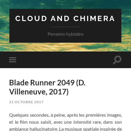
CLOUD AND CHIMERA
Pensées hybrides
Toggle
Toggle
search
mobile
field
menu
Blade Runner 2049 (D.
Villeneuve, 2017)
31 OCTOBRE 2017
Quelques secondes, à peine, après les premières images,
et le film nous saisit, avec une intensité rare, dans son
ambiance hallucinatoire. La musique spatiale inspirée de