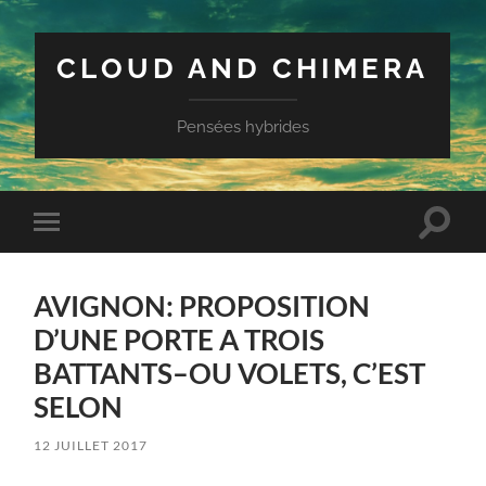
CLOUD AND CHIMERA
Pensées hybrides
Toggle
Toggle
search
mobile
field
menu
AVIGNON: PROPOSITION
D’UNE PORTE A TROIS
BATTANTS–OU VOLETS, C’EST
SELON
12 JUILLET 2017