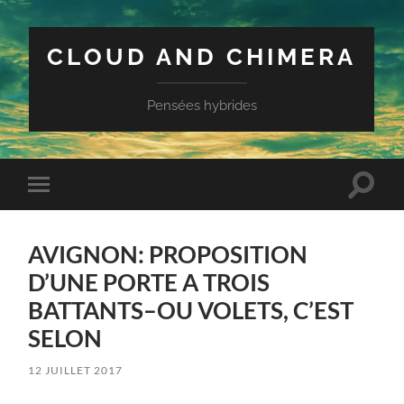
CLOUD AND CHIMERA
Pensées hybrides
Toggle
Toggle
search
mobile
field
menu
AVIGNON: PROPOSITION
D’UNE PORTE A TROIS
BATTANTS–OU VOLETS, C’EST
SELON
12 JUILLET 2017