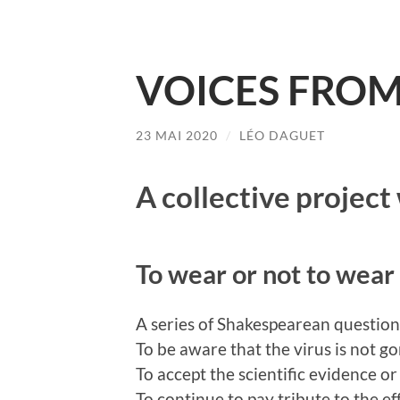
VOICES FROM
23 MAI 2020
/
LÉO DAGUET
A collective projec
To wear or not to wear
A series of Shakespearean question
To be aware that the virus is not g
To accept the scientific evidence or
To continue to pay tribute to the eff