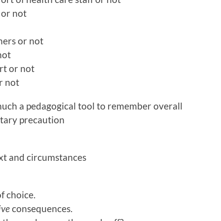
 or not
hers or not
not
t or not
r not
much a pedagogical tool to remember overall
nitary precaution
ext and circumstances
f choice.
tive
consequences.