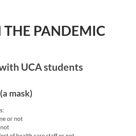
 THE PANDEMIC
t with UCA students
 (a mask)
s:
one or not
 not
ort of health care staff or not