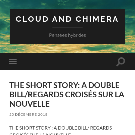
CLOUD AND CHIMERA
Pensées hybrides
Toggle
Toggle
search
mobile
field
menu
THE SHORT STORY: A DOUBLE
BILL/REGARDS CROISÉS SUR LA
NOUVELLE
20 DÉCEMBRE 2018
THE SHORT STORY : A DOUBLE BILL/ REGARDS
CROISÉS SUR LA NOUVELLE