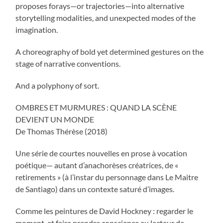
proposes forays—or trajectories—into alternative
storytelling modalities, and unexpected modes of the
imagination.
A choreography of bold yet determined gestures on the
stage of narrative conventions.
And a polyphony of sort.
OMBRES ET MURMURES : QUAND LA SCÈNE
DEVIENT UN MONDE
De Thomas Thérèse (2018)
Une série de courtes nouvelles en prose à vocation
poétique— autant d’anachorèses créatrices, de «
retirements » (à l’instar du personnage dans Le Maitre
de Santiago) dans un contexte saturé d’images.
Comme les peintures de David Hockney : regarder le
moment, et faire prendre conscience au lecteur de