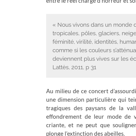
entre le réel chargé d’horreur et s
« Nous vivons dans un monde de
tropicales, pôles, glaciers, neig
féminité, virilité, identités, hum
comme si les couleurs s’atténua
deviennent plus vives sur les éc
Lattès, 2011, p 31
Au milieu de ce concert d’assourdi
une dimension particulière qui tei
tragiques des paysans de la val
effondrement de leur mode de vi
criante, et ne peut que souligner
plonge l’extinction des abeilles.