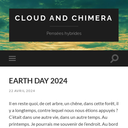
CLOUD AND CHIMERA
Pensées hybrides
Toggle
Toggle
search
mobile
field
menu
EARTH DAY 2024
22 AVRIL 2024
Il en reste quoi, de cet arbre, un chêne, dans cette forêt, il
y a longtemps, contre lequel nous nous étions appuyés ?
C’était dans une autre vie, dans un autre temps. Au
printemps. Je pourrais me souvenir de l’endroit. Au bord