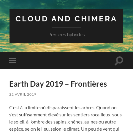
CLOUD AND CHIMERA
Pensées hybrides
Toggle
Toggle
search
mobile
field
menu
Earth Day 2019 – Frontières
22 AVRIL 2019
C’est à la limite où disparaissent les arbres. Quand on
s’est suffisamment élevé sur les sentiers rocailleux, sous
le soleil, à l’ombre des sapins, chênes, aulnes ou autre
espèce, selon le lieu, selon le climat. Un peu de vent qui