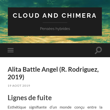
CLOUD AND CHIMERA
Pensées hybrides
Toggle
Toggle
search
mobile
field
menu
Alita Battle Angel (R. Rodriguez,
2019)
19 AOÛT 2019
Lignes de fuite
Esthétique signifiante d’un monde conçu entre la