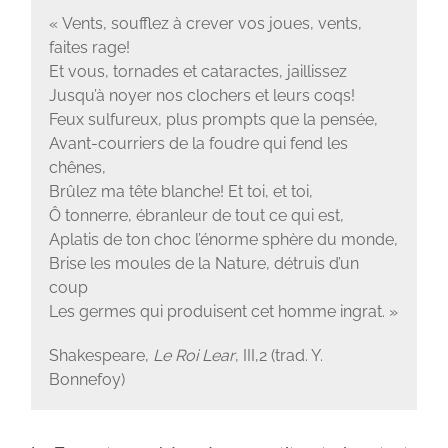
« Vents, soufflez à crever vos joues, vents,
faites rage!
Et vous, tornades et cataractes, jaillissez
Jusqu’à noyer nos clochers et leurs coqs!
Feux sulfureux, plus prompts que la pensée,
Avant-courriers de la foudre qui fend les
chênes,
Brûlez ma tête blanche! Et toi, et toi,
Ô tonnerre, ébranleur de tout ce qui est,
Aplatis de ton choc l’énorme sphère du monde,
Brise les moules de la Nature, détruis d’un
coup
Les germes qui produisent cet homme ingrat. »
Shakespeare,
Le Roi Lear
, III,2 (trad. Y.
Bonnefoy)