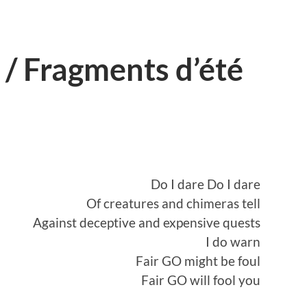
/ Fragments d’été
Do I dare Do I dare
Of creatures and chimeras tell
Against deceptive and expensive quests
I do warn
Fair GO might be foul
Fair GO will fool you