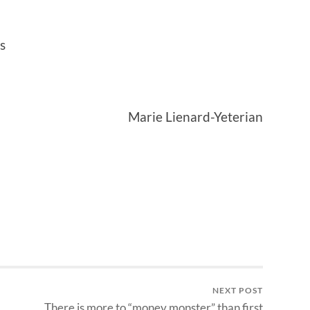
s
Marie Lienard-Yeterian
NEXT POST
There is more to “money monster” than first